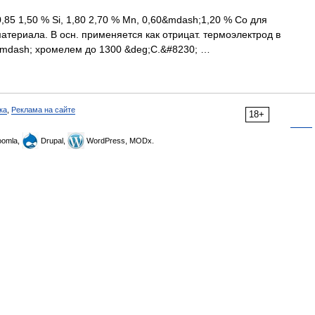
0,85 1,50 % Si, 1,80 2,70 % Мn, 0,60&mdash;1,20 % Со для
атериала. В осн. применяется как отрицат. термоэлектрод в
mdash; хромелем до 1300 &deg;С.&#8230; …
ка
,
Реклама на сайте
18+
omla,
Drupal,
WordPress, MODx.