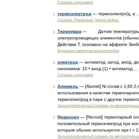
Словарь синонимов
термоэлектрод
— термоэлектро/д, а 
3
Слитно. Раздельно. Через дефис.
Термопара
— Датчик температуры, с
4
электропроводящих элементов (обычно
Действие Т. основано на эффекте Зееб
Большая советская энциклопедия
электрод
— антикатод, катод, анод, ди
5
синонимов: 10 • анод (1) • антикатод …
Словарь синонимов
Алюмель
— [Alumel] Ni сплав с 1,60 2,
6
использования в качестве термопарног
термоэлектрод в паре с другим термо
Энциклопедический словарь по металлурги
Никросил
— [Nicrosil] термопарный спл
7
положительный термоэлектрод при конт
которым обычно используется при t < 
Энциклопедический словарь по металлурги