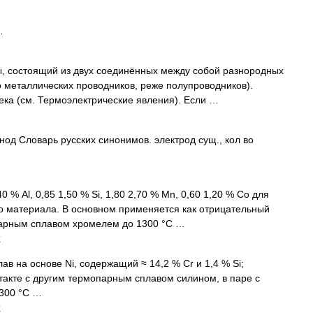
…
остоящий из двух соединённых между собой разнородных
 металлических проводников, реже полупроводников).
ека (см. Термоэлектрические явления). Если …
нод Словарь русских синонимов. электрод сущ., кол во
40 % Al, 0,85 1,50 % Si, 1,80 2,70 % Mn, 0,60 1,20 % Со для
о материала. В основном применяется как отрицательный
парным сплавом хромелем до 1300 °С …
и
ав на основе Ni, содержащий ≈ 14,2 % Cr и 1,4 % Si;
акте с другим термопарным сплавом силином, в паре с
1300 °С …
и