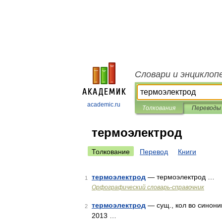
Словари и энциклоп
academic.ru
Толкования
Переводы
термоэлектрод
Толкование
Перевод
Книги
термоэлектрод
— термоэлектрод …
1
Орфографический словарь-справочник
термоэлектрод
— сущ., кол во синоним
2
2013 …